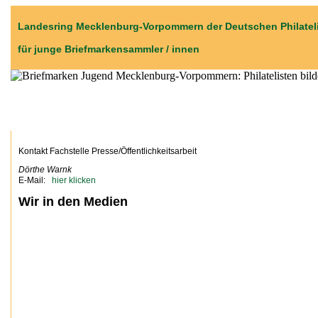
Landesring Mecklenburg-Vorpommern der Deutschen Philateli
für junge Briefmarkensammler / innen
Start
News
Über uns
Kontakt Fachstelle Presse/Öffentlichkeitsarbeit
Dörthe Warnk
E-Mail:
Wir in den Medien